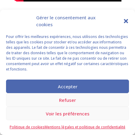
Découvrez ici la vidéo du Syndicat des Professionnels
Gérer le consentement aux
de Shiatsu pour une rapide présentation du Shiatsu.
cookies
Pour offrir les meilleures expériences, nous utilisons des technologies
telles que les cookies pour stocker et/ou accéder aux informations
des appareils. Le fait de consentir à ces technologies nous permettra
de traiter des données telles que le comportement de navigation ou
les ID uniques sur ce site. Le fait de ne pas consentir ou de retirer son
Mentions légales et politique de
consentement peut avoir un effet négatif sur certaines caractéristiques
et fonctions.
confidentialité
Politique de cookies (UE)
Contact
Accepter
© 2022 Claire Roux - Tous droits réservés - Création © 2022
Refuser
Gaelle Neuvic.
Voir les préférences
Politique de cookies
Mentions légales et politique de confidentialité