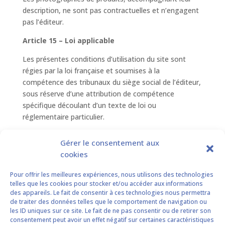
description, ne sont pas contractuelles et n’engagent
pas l’éditeur.
Article 15 – Loi applicable
Les présentes conditions d’utilisation du site sont
régies par la loi française et soumises à la
compétence des tribunaux du siège social de l’éditeur,
sous réserve d’une attribution de compétence
spécifique découlant d’un texte de loi ou
réglementaire particulier.
Article 16 – Contactez-nous
Gérer le consentement aux
Pour toute question, information sur les produits
cookies
présentés sur le site, ou concernant le site lui-même,
Pour offrir les meilleures expériences, nous utilisons des technologies
vous pouvez laisser un message à l’adresse
telles que les cookies pour stocker et/ou accéder aux informations
suivante : cbarbot@laposte.net
des appareils. Le fait de consentir à ces technologies nous permettra
de traiter des données telles que le comportement de navigation ou
les ID uniques sur ce site. Le fait de ne pas consentir ou de retirer son
consentement peut avoir un effet négatif sur certaines caractéristiques