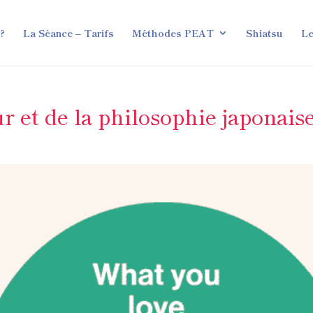
 ?
La Séance – Tarifs
Méthodes PEAT
Shiatsu
Le
 et de la philosophie japonaise