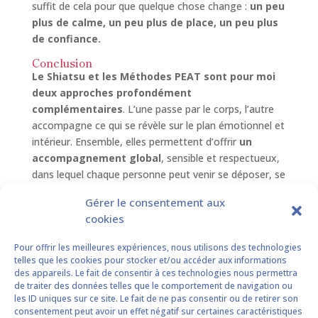
suffit de cela pour que quelque chose change :
un peu
plus de calme, un peu plus de place, un peu plus
de confiance.
Conclusion
Le Shiatsu et les Méthodes PEAT sont pour moi
deux approches profondément
complémentaires
. L’une passe par le corps, l’autre
accompagne ce qui se révèle sur le plan émotionnel et
intérieur. Ensemble, elles permettent d’offrir
un
accompagnement global
, sensible et respectueux,
dans lequel chaque personne peut venir se déposer, se
recentrer et retrouver un espace à elle.
Gérer le consentement aux
Dans mon cabinet, je souhaite offrir bien plus
cookies
qu’une séance : un lieu de respiration, de
Pour offrir les meilleures expériences, nous utilisons des technologies
reconnexion et de douceur, où chacun peut venir
telles que les cookies pour stocker et/ou accéder aux informations
tel qu’il est. Un lieu pour se poser, se retrouver,
des appareils. Le fait de consentir à ces technologies nous permettra
et repartir ensuite avec un peu plus de légèreté
de traiter des données telles que le comportement de navigation ou
et de présence à soi.
les ID uniques sur ce site. Le fait de ne pas consentir ou de retirer son
consentement peut avoir un effet négatif sur certaines caractéristiques