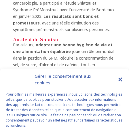
cancérologie, a participé à l’étude Shiatsu et
Syndrome PréMenstruel avec l’université de Bordeaux
en janvier 2023.
Les résultats sont bons et
prometteurs
, avec une réelle diminution des
symptômes prémenstruels sur plusieurs personnes.
Au-delà du Shiatsu
Par ailleurs,
adopter une bonne hygiène de vie et
une alimentation équilibrée
joue un rôle primordial
dans la gestion du SPM. Réduire la consommation de
sel, de sucre, d’alcool et de caféine, tout en
privilégiant les oméga-3 (noix, huile de colza, saumon,
Gérer le consentement aux
thon, maquereaux …), les fruits, les légumes et les
cookies
fibres, aide à réduire les symptômes.
Pour offrir les meilleures expériences, nous utilisons des technologies
L’exercice régulier, des exercices d’auto-
telles que les cookies pour stocker et/ou accéder aux informations
massage, la méditation et un sommeil de qualité
des appareils. Le fait de consentir à ces technologies nous permettra
sont également conseillés pour leur impact positif sur
de traiter des données telles que le comportement de navigation ou
le bien-être général.
les ID uniques sur ce site. Le fait de ne pas consentir ou de retirer son
consentement peut avoir un effet négatif sur certaines caractéristiques
et fonctions.