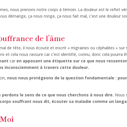
mes, nous prenons notre corps à témoin. La douleur est le reflet vé
ous démange, ça nous ronge, ça nous fait mal, c’est une douleur sou
ouffrance de l’âme
al de tête, il nous écoute et inscrit « migraines ou céphalées » sur
ns et cela nous rassure car c’est identifié, connu, donc cela pourra 
hant
car
en apposant une étiquette sur ce que nous ressentons
ns inconsciemment à travers cette douleur.
cin,
nous nous protégeons de la question fondamentale : pourq
 perdons le sens de ce que nous cherchons à nous dire.
Nous s
corps souffrant nous dit, écouter sa maladie comme un langag
e Moi