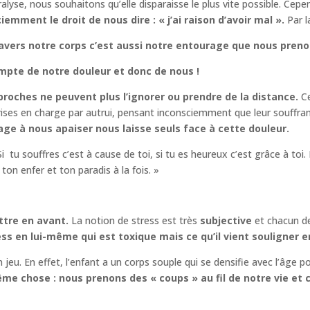
ralyse, nous souhaitons qu’elle disparaisse le plus vite possible. Cep
emment le droit de nous dire : « j’ai raison d’avoir mal ».
Par l
avers notre corps c’est aussi notre entourage que nous preno
mpte de notre douleur et donc de nous !
proches ne peuvent plus l’ignorer ou prendre de la distance.
Ce
prises en charge par autrui, pensant inconsciemment que leur souffran
ge à nous apaiser nous laisse seuls face à cette douleur.
« Si tu souffres c’est à cause de toi, si tu es heureux c’est grâce à to
ton enfer et ton paradis à la fois. »
ttre en avant.
La notion de stress est très
subjective
et chacun de
ess en lui-même qui est toxique mais ce qu’il vient souligner e
n jeu. En effet, l’enfant a un corps souple qui se densifie avec l’âge pou
me chose : nous prenons des « coups » au fil de notre vie et 