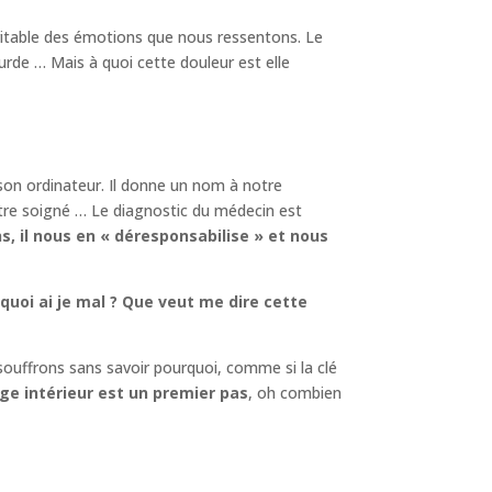
ritable des émotions que nous ressentons. Le
rde … Mais à quoi cette douleur est elle
 son ordinateur. Il donne un nom à notre
être soigné … Le diagnostic du médecin est
, il nous en « déresponsabilise » et nous
uoi ai je mal ?
Que veut me dire cette
ouffrons sans savoir pourquoi, comme si la clé
e intérieur est un premier pas
, oh combien